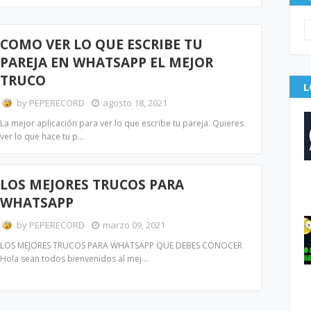
COMO VER LO QUE ESCRIBE TU
PAREJA EN WHATSAPP EL MEJOR
TRUCO
L
by
PEPERECORD
agosto 18, 2021
La mejor aplicación para ver lo que escribe tu pareja. Quieres
ver lo que hace tu p…
LOS MEJORES TRUCOS PARA
WHATSAPP
by
PEPERECORD
marzo 09, 2021
LOS MEJORES TRUCOS PARA WHATSAPP QUE DEBES CONOCER
Hola sean todos bienvenidos al mej…