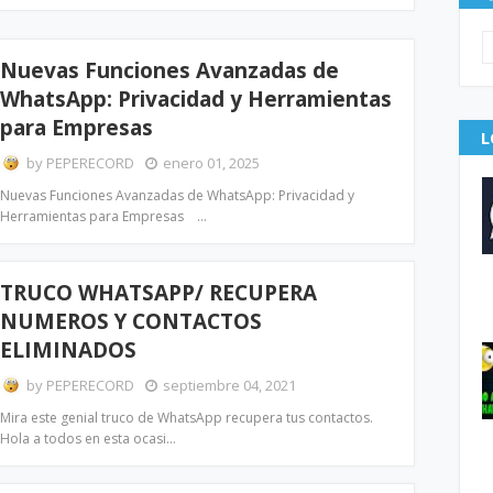
Nuevas Funciones Avanzadas de
WhatsApp: Privacidad y Herramientas
para Empresas
L
by
PEPERECORD
enero 01, 2025
Nuevas Funciones Avanzadas de WhatsApp: Privacidad y
Herramientas para Empresas …
TRUCO WHATSAPP/ RECUPERA
NUMEROS Y CONTACTOS
ELIMINADOS
by
PEPERECORD
septiembre 04, 2021
Mira este genial truco de WhatsApp recupera tus contactos.
Hola a todos en esta ocasi…