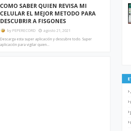
COMO SABER QUIEN REVISA MI
CELULAR EL MEJOR METODO PARA
DESCUBRIR A FISGONES
by
PEPERECORD
agosto 21, 2021
Descarga esta super aplicación y descubre todo. Super
aplicación para vigilar quien…
E