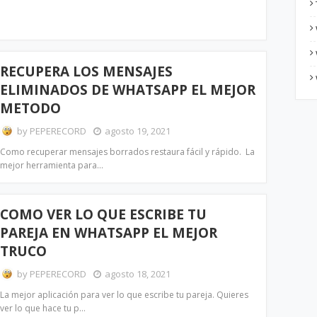
RECUPERA LOS MENSAJES
ELIMINADOS DE WHATSAPP EL MEJOR
METODO
by
PEPERECORD
agosto 19, 2021
Como recuperar mensajes borrados restaura fácil y rápido. La
mejor herramienta para…
COMO VER LO QUE ESCRIBE TU
PAREJA EN WHATSAPP EL MEJOR
TRUCO
by
PEPERECORD
agosto 18, 2021
La mejor aplicación para ver lo que escribe tu pareja. Quieres
ver lo que hace tu p…