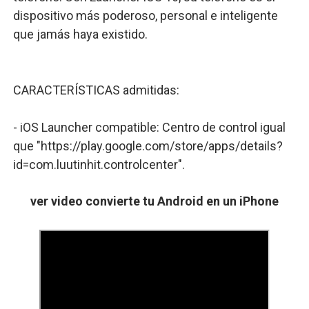
dispositivo más poderoso, personal e inteligente
🚀 GTA San Andreas Última Versión para Android 2026 –
que jamás haya existido.
Nuevas Funciones Avanzadas de WhatsApp: Privacidad
📱 Cómo Colocar la Pantalla de tu Celular Transparent
CARACTERÍSTICAS admitidas:
🔤 Tipos de Letra Bonitos: Convierte Tu Texto en Arte 
- iOS Launcher compatible: Centro de control igual
Abrir en Whatsapp (click para chatear)
que "https://play.google.com/store/apps/details?
id=com.luutinhit.controlcenter".
ver video convierte tu Android en un iPhone