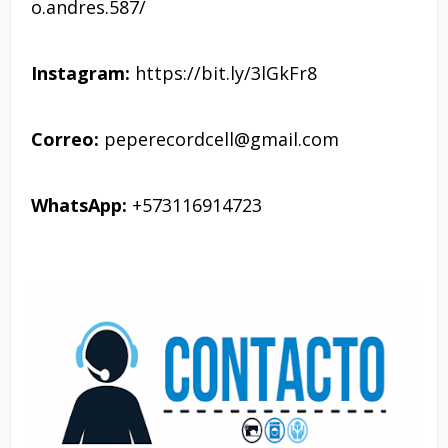
o.andres.587/
Instagram:
https://bit.ly/3lGkFr8
Correo:
peperecordcell@gmail.com
WhatsApp:
+573116914723