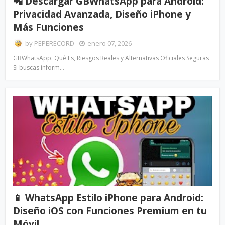
📲 Descargar GBWhatsApp para Android:
Privacidad Avanzada, Diseño iPhone y
Más Funciones
by
PEPERECORD
enero 07, 2026
GBWhatsApp: Qué Es, Riesgos Reales y Alternativas Oficiales Seguras
Si buscas inform…
📱 WhatsApp Estilo iPhone para Android:
Diseño iOS con Funciones Premium en tu
Móvil