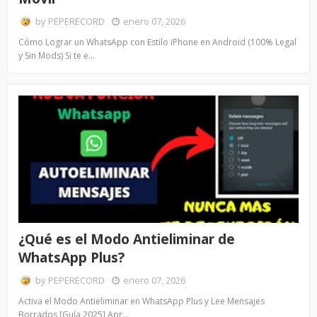
by
PEPERECORD
enero 07, 2026
Cómo Lograr un WhatsApp con Estilo iPhone en Android (100% Legal
y Sin Mods) Si te e…
¿Qué es el Modo Antieliminar de
WhatsApp Plus?
by
PEPERECORD
enero 07, 2026
Activa el Modo Antieliminar en WhatsApp Plus y Lee Mensajes
Borrados [Guía 2025] Apr…