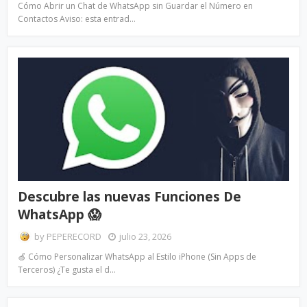
Cómo Abrir un Chat de WhatsApp sin Guardar el Número en
Contactos Aviso: esta entrad…
Descubre las nuevas Funciones De
WhatsApp 😱
by
PEPERECORD
julio 23, 2026
🍏 Cómo Personalizar WhatsApp al Estilo iPhone (Sin Apps de
Terceros) ¿Te gusta el d…