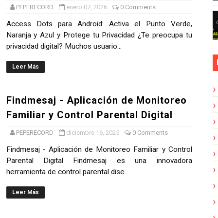
PEPERECORD
enero 07, 2026
0 Comments
Versión para Android 2026 – ¡Con Mod Menú y Dinero Ilimit
Access Dots para Android: Activa el Punto Verde,
as de WhatsApp: Privacidad y Herramientas para Empresa
Naranja y Azul y Protege tu Privacidad ¿Te preocupa tu
privacidad digital? Muchos usuario...
a de tu Celular Transparente en Android 🚀✨
Leer Más
 Convierte Tu Texto en Arte Tipográfico ✨
Findmesaj - Aplicación de Monitoreo
ra chatear)
Familiar y Control Parental Digital
PEPERECORD
diciembre 16, 2025
0 Comments
Findmesaj - Aplicación de Monitoreo Familiar y Control
Parental Digital Findmesaj es una innovadora
herramienta de control parental dise...
Leer Más