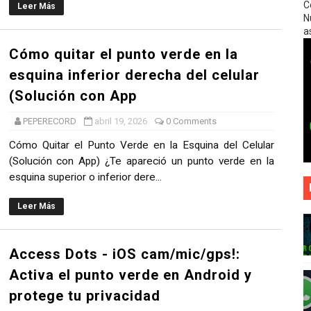
C
Leer Más
nar de WhatsApp Plus?
N
a
ez en WhatsApp para Proteger tu Privacidad Online
Cómo quitar el punto verde en la
esquina inferior derecha del celular
id: Más Privacidad, Más Funciones, Más Estilo – ¡Lleva tu 
(Solución con App
ra Android: Privacidad, Estilo y Potencia en una Sola App
PEPERECORD
abril 19, 2026
0 Comments
Clona, Recupera y Protege Tu Privacidad
Cómo Quitar el Punto Verde en la Esquina del Celular
(Solución con App) ¿Te apareció un punto verde en la
aber Con Quién Chatea Tu Pareja – Sin Espiar y de Forma L
esquina superior o inferior dere...
tu Pareja con esta Guía Profesional
Leer Más
onitoreo Familiar y Control Parental Digital
Access Dots - iOS cam/mic/gps!:
con Iluminación de Bordes para tu Celular Android – Person
Activa el punto verde en Android y
protege tu privacidad
caciones Floten en Android: Launcher Interactivo con Grav