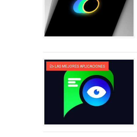
🚀 GTA San Andreas Última 
Nuevas Funciones Avanzad
📱 Cómo Colocar la Pantall
🔤 Tipos de Letra Bonitos:
Abrir en Whatsapp (click pa
LAS MEJORES APLICACIONES