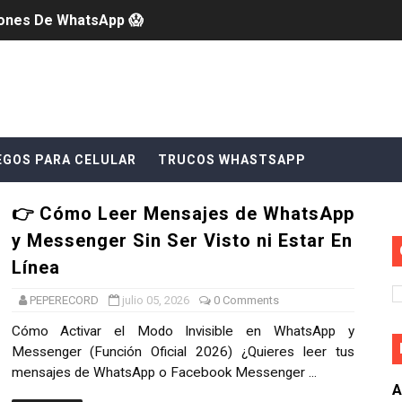
iones De WhatsApp 😱
WhatsApp Business en 2026: Guía Completa
WhatsApp y Messenger Sin Ser Visto ni Estar En Línea
s Novedades que Transformarán tu Experiencia de Mensaje
EGOS PARA CELULAR
TRUCOS WHASTSAPP
en la esquina inferior derecha del celular (Solución con Ap
👉 Cómo Leer Mensajes de WhatsApp
Todo en Uno para Descargar Videos, Recuperar Mensajes, L
y Messenger Sin Ser Visto ni Estar En
a? Descubre la App Guía con Consejos, Simulador y Test In
Línea
PEPERECORD
julio 05, 2026
0 Comments
ara Android: Privacidad Avanzada, Diseño iPhone y Más F
Cómo Activar el Modo Invisible en WhatsApp y
para Android: Diseño iOS con Funciones Premium en tu Móv
Messenger (Función Oficial 2026) ¿Quieres leer tus
mensajes de WhatsApp o Facebook Messenger ...
gps!: Activa el punto verde en Android y protege tu privac
A