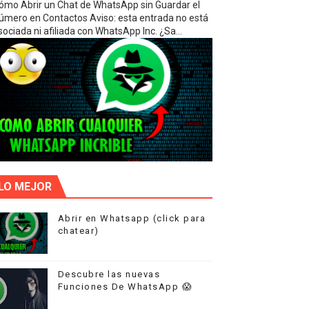
ómo Abrir un Chat de WhatsApp sin Guardar el
úmero en Contactos Aviso: esta entrada no está
sociada ni afiliada con WhatsApp Inc. ¿Sa...
Mensajería al Máximo Nivel!
egal
LO MEJOR
Abrir en Whatsapp (click para
chatear)
aliza tu Pantalla GRATIS
Descubre las nuevas
Funciones De WhatsApp 😱
edad Real