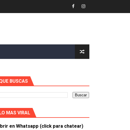
ría
p
impiar tu Móvil y Más
QUE BUSCAS
teractivo
unciones
il
LO MAS VIRAL
idad
brir en Whatsapp (click para chatear)